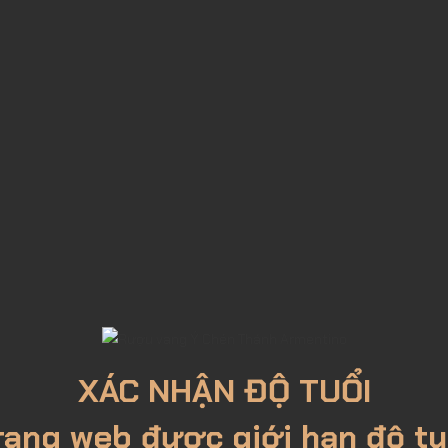
 mềm mượt,
có
độ axit
làng nhàng
và
chấm dứt
lâu dài và dai dẳng.
ng
chỉ dậy lên hương vị của món ăn mà còn
với
lại cảm giác
đặc thù
khó
ong
các
bình decanter trước
lúc
thưởng thức, sẽ cảm nhận được hết h
XÁC NHẬN ĐỘ TUỔI
rang web được giới hạn độ tu