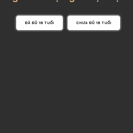
XEM TẤT CẢ
ĐÃ ĐỦ 18 TUỔI
CHƯA ĐỦ 18 TUỔI
RƯỢU PHA CHẾ
Rượu Tequila
Rượu Rum
Rượu Gin
Rượu Bol