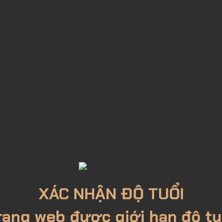
RƯỢU VANG NHẬP KHẨU
Pháp
Rượu Vang Chile
Rượu Vang Úc
Rượu Vang
XÁC NHẬN ĐỘ TUỔI
rang web được giới hạn độ tu