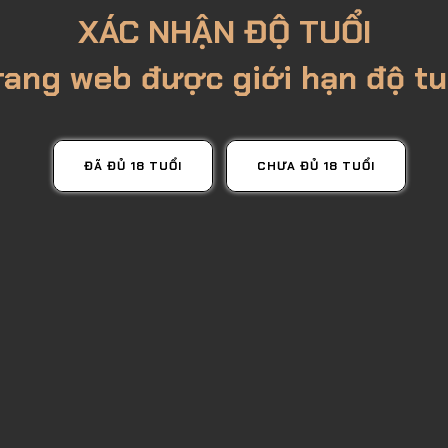
XÁC NHẬN ĐỘ TUỔI
rang web được giới hạn độ tu
ĐÃ ĐỦ 18 TUỔI
CHƯA ĐỦ 18 TUỔI
 NHẤT
GIÁ TỐT NHẤT
G
Sole D’italia
Rượu Vang Monteverdi
Rượu 
Dolce Novella
Primi
295,000đ
2,85
Limit
Mua Ngay
Mua Ngay
t xem: 3177
Lượt xem: 1682