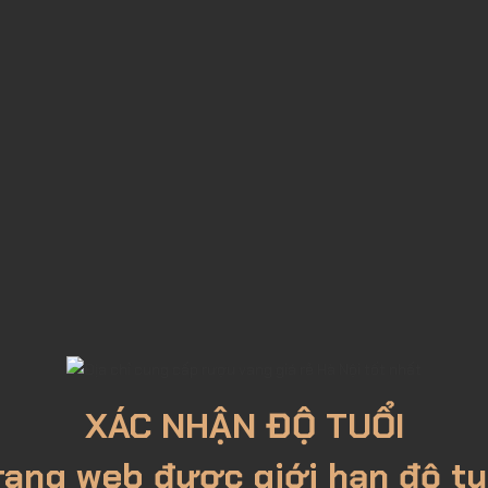
i, khách hàng được hỗ trợ nhiệt tình trước và sau khi mua hàng. Hỗ trợ
ng khách hàng trong việc lựa chọn, bảo quản và thưởng thức rượu đún
n, đảm bảo an toàn khi vận chuyển. Khách hàng tại nội thành Hà Nội đư
ưu đãi.
XÁC NHẬN ĐỘ TUỔI
rang web được giới hạn độ tu