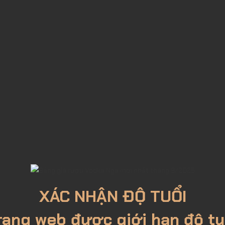
n số, mà còn cần hiểu vì sao cùng một loại rượu lại có sự chênh lệch đ
cầu và ngân sách:
thượng hạng sẽ có giá thành cao hơn.
ng than hoạt tính hoặc thạch anh tinh khiết sẽ mang hương vị mượt hơn
g mại tăng.
 nhờ danh tiếng toàn cầu.
o sánh giá hợp lý, mà còn mang đến trải nghiệm trọn vẹn khi thưởng th
XÁC NHẬN ĐỘ TUỔI
rang web được giới hạn độ tu