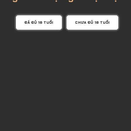
ĐÃ ĐỦ 18 TUỔI
CHƯA ĐỦ 18 TUỔI
h hưởng đến giá của rượu vodka Nga
inh & bảo quản Vodka đúng cách
u, mà còn cần cân nhắc mục đích sử dụng, ngân sách và phong cách th
 rượu hoặc sưu tầm thường tìm đến dòng cao cấp và giới hạn.
yết định chất lượng lâu dài: