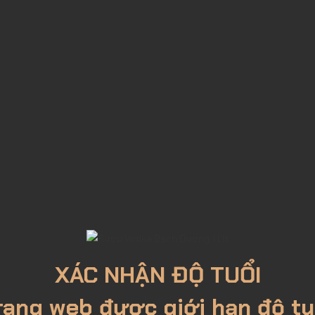
XÁC NHẬN ĐỘ TUỔI
elarus
1
Lít
rang web được giới hạn độ tu