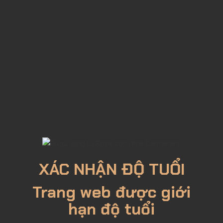
GIÁ TỐT NHẤT
Rượu Vang Bull Rider Reserve 2017
220,000đ
Mua Ngay
XÁC NHẬN ĐỘ TUỔI
Lượt xem: 1445
Trang web được giới
hạn độ tuổi