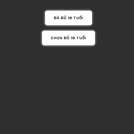
ĐÃ ĐỦ 18 TUỔI
CHƯA ĐỦ 18 TUỔI
GIÁ TỐT NHẤT
VANG CHILE SANTO MOLINA
180,000đ
Mua Ngay