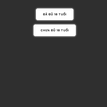
ĐÃ ĐỦ 18 TUỔI
GIÁ TỐT NHẤT
Rượu Glenfiddich 26 Năm
25,000,000đ
CHƯA ĐỦ 18 TUỔI
Mua Ngay
Lượt xem: 1412