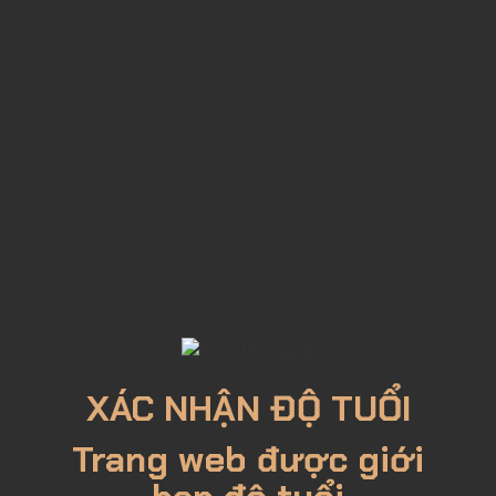
GIÁ TỐT NHẤT
Rượu Tanqueray Gin 700ml
520,000đ
Mua Ngay
Lượt xem: 3499
XÁC NHẬN ĐỘ TUỔI
Trang web được giới