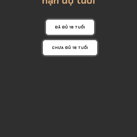
hạn độ tuổi
ĐÃ ĐỦ 18 TUỔI
GIÁ TỐT NHẤT
CHƯA ĐỦ 18 TUỔI
Rượu Monkey 47
1,650,000đ
Mua Ngay
Lượt xem: 3529