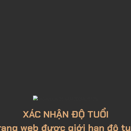
g lá.
hroaig trên bờ biển phía nam Islay, Lagavulin
sở hữu
1
lịch sử
bất
năm 1816,
1
năm sau Laphroaig, nó đã
bắt buộc
cạnh tranh
gay
XÁC NHẬN ĐỘ TUỔI
rang web được giới hạn độ tu