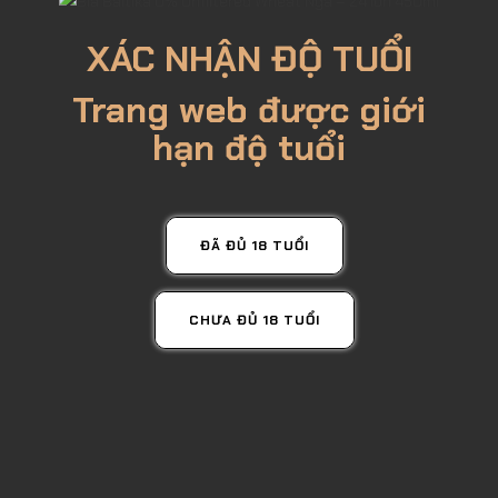
Mua Ngay
XÁC NHẬN ĐỘ TUỔI
Lượt xem: 2708
Trang web được giới
hạn độ tuổi
ĐÃ ĐỦ 18 TUỔI
CHƯA ĐỦ 18 TUỔI