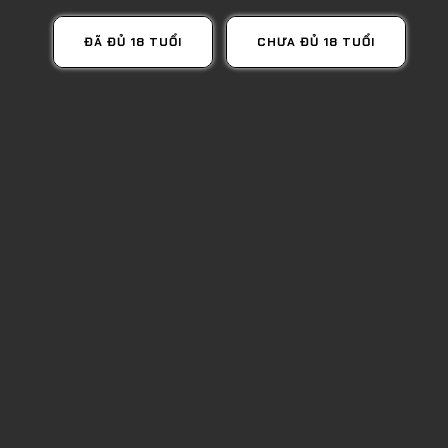
ĐÃ ĐỦ 18 TUỔI
CHƯA ĐỦ 18 TUỔI
CHÍNH SÁCH
TRANG CHỦ
GIỚI THIỆU