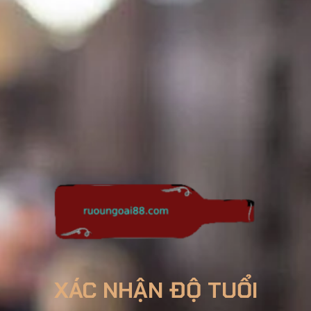
XÁC NHẬN ĐỘ TUỔI