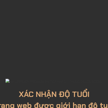
XÁC NHẬN ĐỘ TUỔI
rang web được giới hạn độ tu